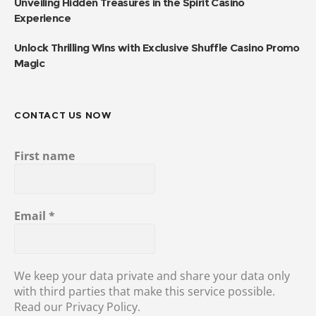
Unveiling Hidden Treasures in the Spirit Casino
Experience
Unlock Thrilling Wins with Exclusive Shuffle Casino Promo
Magic
CONTACT US NOW
First name
Email
*
We keep your data private and share your data only
with third parties that make this service possible.
Read our Privacy Policy.