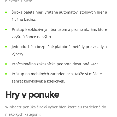
niektoré z nich:
Široká paleta hier, vrátane automatov, stolových hier a
živého kasína.
Prístup k exkluzívnym bonusom a promo akciám, ktoré
zvyšujú šance na výhru.
Jednoduché a bezpečné platobné metódy pre vklady a
výbery.
Profesionálna zákaznícka podpora dostupná 24/7.
Prístup na mobilných zariadeniach, takže si môžete
zahrať kedykoľvek a kdekoľvek.
Hry v ponuke
Winbeatz ponúka široký výber hier, ktoré sú rozdelené do
niekoľkých kategórií: