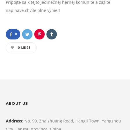
Pripojte sa k tejto jedinečnej hernej komunite a zažite
napínavé chvíle plné výhier!
0
0
LIKES
ABOUT US
Address
: No. 99, Zhaizhuang Road, Hangji Town, Yangzhou
City, Jiangsu province, China