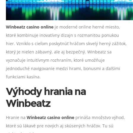
Winbeatz casino online
je moderné online herné miesto,
ktoré kombinuje inovatívny dizajn s rozmanitou ponukou
hier. Vzniklo s cieľom poskytnúť hráčom skvelý herný zážitok,
ktorý je nielen zábavný, ale aj bezpečný. Winbeatz sa
vyznačuje intuitívnym rozhraním, ktoré umožňuje
jednoduché navigovanie medzi hrami, bonusmi a ďalšími
funkciami kasína.
Výhody hrania na
Winbeatz
Hranie na
Winbeatz casino online
prináša množstvo výhod,
ktoré sú lákavé pre nových aj skúsených hráčov. Tu sú